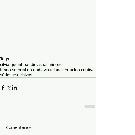
Tags:
silvia godinho
audiovisual mineiro
fundo setorial do audiovisual
ancine
núcleo criativo
séries televisivas
Comentários