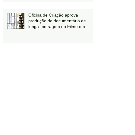
Oficina de Criação aprova
produção de documentário de
longa-metragem no Filme em
Minas 2014
Sílvia Godinho é líder do único
Núcleo Criativo de Minas Gerais
Sócia da Oficina de Criação é
nomeada conselheira do
Audiovisual no CONSEC-MG
Estréia da série "Sua escola, nossa
escola: Língua Portuguesa"