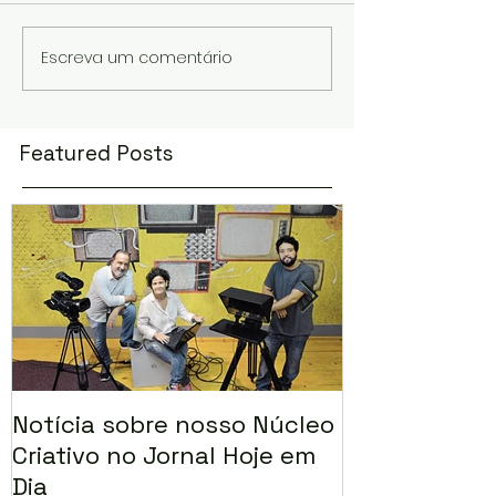
Escreva um comentário
Featured Posts
Notícia sobre nosso Núcleo
Marias selec
Criativo no Jornal Hoje em
FEMCINE 5 no
Dia