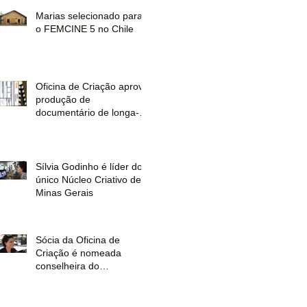
Marias selecionado para
o FEMCINE 5 no Chile
Oficina de Criação aprova
produção de
documentário de longa-
metragem no Filme em
Minas 2014
Sílvia Godinho é líder do
único Núcleo Criativo de
Minas Gerais
Sócia da Oficina de
Criação é nomeada
conselheira do
Audiovisual no CONSEC-
MG