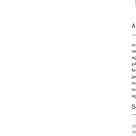
A
ou
s
a
ju
fe
ja
n
ou
a
S
a
a