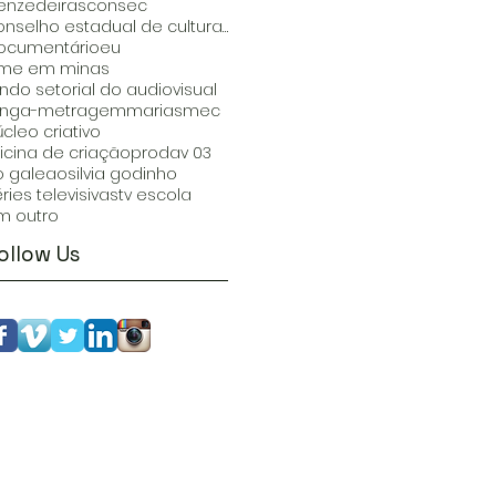
enzedeiras
consec
conselho estadual de cultura mg
ocumentário
eu
ilme em minas
undo setorial do audiovisual
onga-metragem
marias
mec
cleo criativo
ficina de criação
prodav 03
io galeao
silvia godinho
ries televisivas
tv escola
m outro
ollow Us