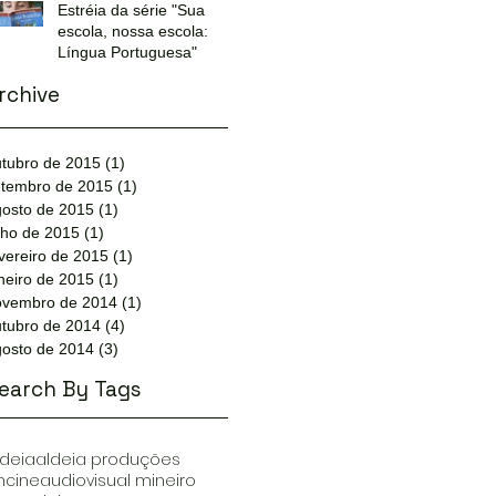
Estréia da série "Sua
escola, nossa escola:
Língua Portuguesa"
rchive
tubro de 2015
(1)
1 post
etembro de 2015
(1)
1 post
gosto de 2015
(1)
1 post
lho de 2015
(1)
1 post
vereiro de 2015
(1)
1 post
neiro de 2015
(1)
1 post
ovembro de 2014
(1)
1 post
tubro de 2014
(4)
4 posts
gosto de 2014
(3)
3 posts
earch By Tags
ldeia
aldeia produções
ncine
audiovisual mineiro