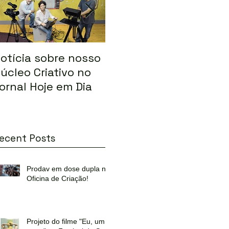
otícia sobre nosso
Marias selecionado
Of
úcleo Criativo no
para o FEMCINE 5 no
a
ornal Hoje em Dia
Chile
d
l
F
ecent Posts
Prodav em dose dupla na
Oficina de Criação!
Projeto do filme "Eu, um