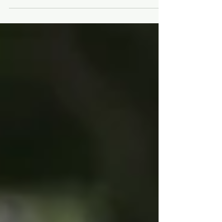
líder do único Núcleo Criativo do Fundo Setorial
do Audiovisual em Minas Gerais. A...