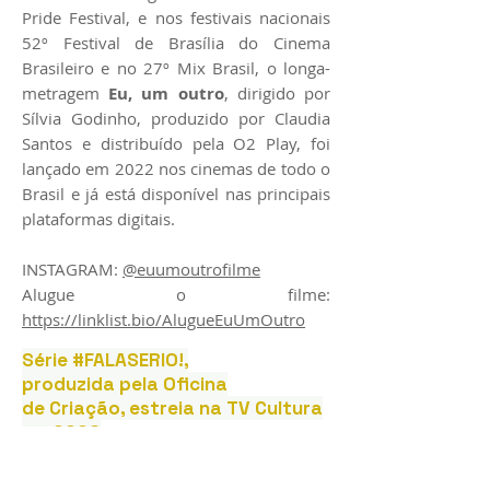
Pride Festival, e nos festivais nacionais
52º Festival de Brasília do Cinema
Brasileiro e no 27º Mix Brasil, o longa-
metragem
Eu, um outro
, dirigido por
Sílvia Godinho, produzido por Claudia
Santos e distribuído pela O2 Play, foi
lançado em 2022 nos cinemas de todo o
Brasil e já está disponível nas principais
plataformas digitais.
INSTAGRAM:
@euumoutrofilme
Alugue o filme:
https://linklist.bio/AlugueEuUmOutro
Série #FALASERIO!,
produzida
pela
Oficina
de Criação, estreia na
TV Cultura
em 2026
A Oficina de Criação lança em 2026 a