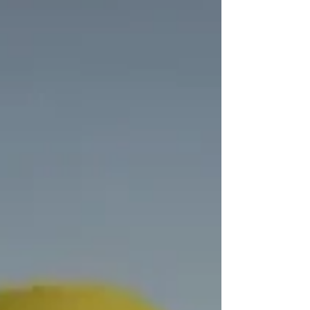
"Sem Noção", dirigido por Sílvia Godinho e
produzido pela Aldeia Produções para a TV...