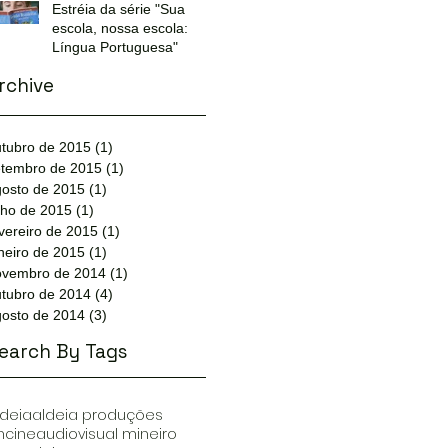
Estréia da série "Sua
escola, nossa escola:
Língua Portuguesa"
rchive
tubro de 2015
(1)
1 post
etembro de 2015
(1)
1 post
gosto de 2015
(1)
1 post
lho de 2015
(1)
1 post
vereiro de 2015
(1)
1 post
neiro de 2015
(1)
1 post
ovembro de 2014
(1)
1 post
tubro de 2014
(4)
4 posts
gosto de 2014
(3)
3 posts
earch By Tags
ldeia
aldeia produções
ncine
audiovisual mineiro