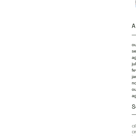
A
ou
s
a
ju
fe
ja
n
ou
a
S
a
a