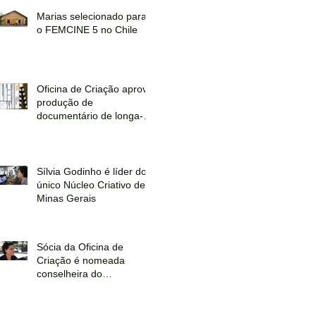
Marias selecionado para
o FEMCINE 5 no Chile
Oficina de Criação aprova
produção de
documentário de longa-
metragem no Filme em
Minas 2014
Sílvia Godinho é líder do
único Núcleo Criativo de
Minas Gerais
Sócia da Oficina de
Criação é nomeada
conselheira do
Audiovisual no CONSEC-
MG