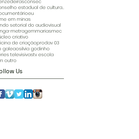
enzedeiras
consec
conselho estadual de cultura mg
ocumentário
eu
ilme em minas
undo setorial do audiovisual
onga-metragem
marias
mec
cleo criativo
ficina de criação
prodav 03
io galeao
silvia godinho
ries televisivas
tv escola
m outro
ollow Us