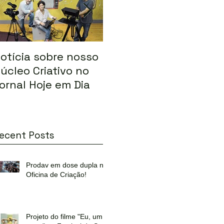
otícia sobre nosso
Marias selecionado
Of
úcleo Criativo no
para o FEMCINE 5 no
a
ornal Hoje em Dia
Chile
d
l
F
ecent Posts
Prodav em dose dupla na
Oficina de Criação!
Projeto do filme "Eu, um